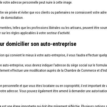
 de votre adresse personnelle peut nuire à cette image.
re vie privée et éviter que vos clients ou partenaires ne connaissent votre adre
 de domiciliation.
ementées, telles que les professions libérales ou les artisans, peuvent être sou
 sur les règles applicables à votre secteur d’activité.
r domicilier son auto-entreprise
tion qui convient le mieux à votre auto-entreprise, il vous faudra effectuer que
re auto-entreprise, vous devrez indiquer l’adresse du siège social sur le formul
lement effectuer une modification auprès de la Chambre de Commerce et d’Indus
 personnelle et que vous êtes locataire ou en copropriété, il est important de v
à votre adresse. Vous pouvez également être amené à demander une autorisation 
e est une étape importante qui doit être mûrement réfléchie. Plusieurs options