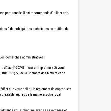
sse personnelle, il est recommandé d’utiliser soit
mises à des obligations spécifiques en matière de
lques démarches administratives :
aire dédié (P0 CMB micro-entrepreneur). Si vous
trie (CCI) ou de la Chambre des Métiers et de
érifier que votre bail ou le règlement de copropriété
préalable auprès de la mairie si votre local
 s’offrent à vous, chacune avec ses avantages et